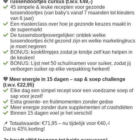
💛 Tussendoortjes cursus (t.w.v. €49,-)
45 simpele & leuke recepten voor gezonde
tussendoortjes (van baby's vanaf 7 maanden tot kleuters
van 6 jaar)
Een masterclass over hoe je gezonde keuzes maakt in
de supermarkt
De tussendoortjesvergelijker: ontdek welke
tussendoortjes écht gezond zijn en welke marketingtrucs
je moet negeren
BONUS: kookfilmpjes zodat je kindje zelf kan helpen in
de keuken!
BONUS: Lijst met 50 schuilnamen voor suiker, zodat jij
verborgen suiker op elke verpakking herkent!
💛 Meer energie in 15 dagen – sap & soep challenge
(t.w.v. €22,95)
Elke dag een simpel recept voor een voedzame soep of
sap voor jezelf
Extra groente- en fruitmomenten zonder gedoe
Meer energie zonder dure supplementen of crashdiëten
Binnen 15 dagen voel je het verschil!
📌 Totaalwaarde: €71,95 – nu tijdelijk voor €40,-!
Dat is 43% korting!