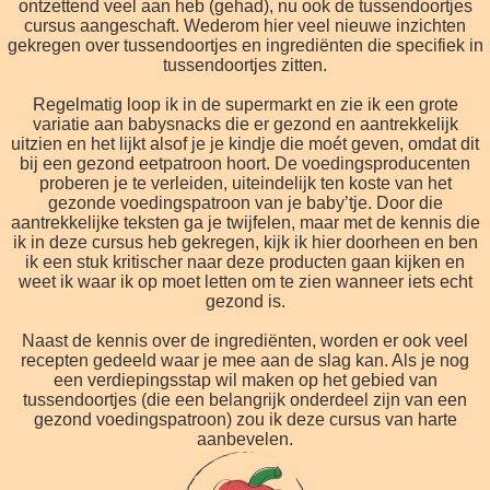
ontzettend veel aan heb (gehad), nu ook de tussendoortjes
cursus aangeschaft. Wederom hier veel nieuwe inzichten
gekregen over tussendoortjes en ingrediënten die specifiek in
tussendoortjes zitten.
Regelmatig loop ik in de supermarkt en zie ik een grote
variatie aan babysnacks die er gezond en aantrekkelijk
uitzien en het lijkt alsof je je kindje die moét geven, omdat dit
bij een gezond eetpatroon hoort. De voedingsproducenten
proberen je te verleiden, uiteindelijk ten koste van het
gezonde voedingspatroon van je baby’tje. Door die
aantrekkelijke teksten ga je twijfelen, maar met de kennis die
ik in deze cursus heb gekregen, kijk ik hier doorheen en ben
ik een stuk kritischer naar deze producten gaan kijken en
weet ik waar ik op moet letten om te zien wanneer iets echt
gezond is.
Naast de kennis over de ingrediënten, worden er ook veel
recepten gedeeld waar je mee aan de slag kan. Als je nog
een verdiepingsstap wil maken op het gebied van
tussendoortjes (die een belangrijk onderdeel zijn van een
gezond voedingspatroon) zou ik deze cursus van harte
aanbevelen.