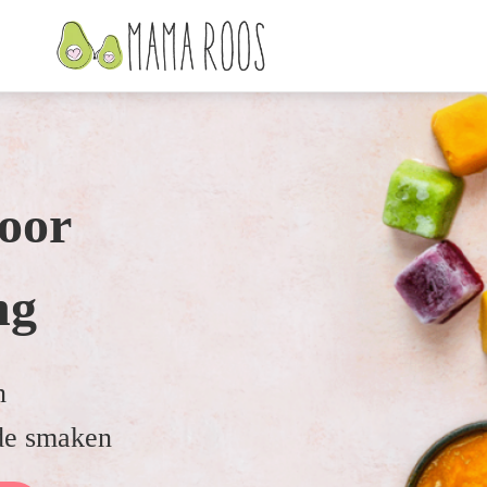
door
ng
n
de smaken