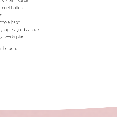
uw kleine spruit
e moet hollen
en
ntrole hebt
abyhapjes goed aanpakt
tgewerkt plan
at helpen.