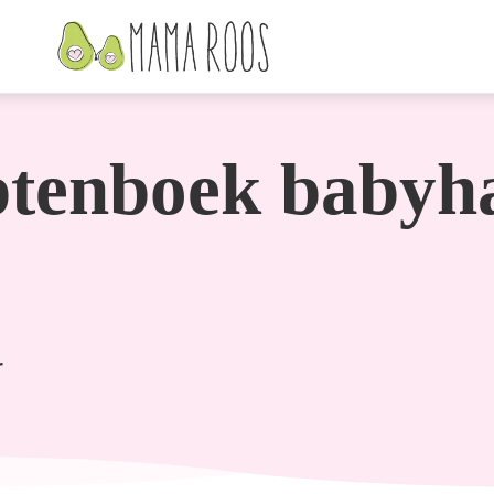
ptenboek babyh
r