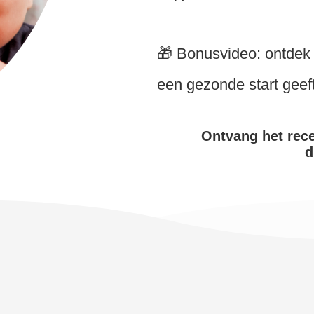
🎁 Bonusvideo: ontdek h
een gezonde start geeft
Ontvang het rec
d