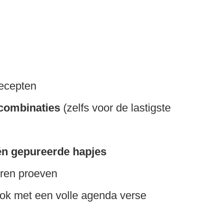
recepten
ombinaties
(zelfs voor de lastigste
én gepureerde hapjes
eren proeven
k met een volle agenda verse