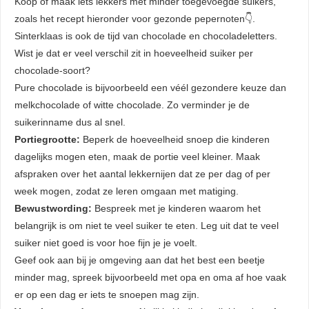
Koop of maak iets lekkers met minder toegevoegde suikers,
zoals het recept hieronder voor gezonde pepernoten👇.
Sinterklaas is ook de tijd van chocolade en chocoladeletters.
Wist je dat er veel verschil zit in hoeveelheid suiker per
chocolade-soort?
Pure chocolade is bijvoorbeeld een véél gezondere keuze dan
melkchocolade of witte chocolade. Zo verminder je de
suikerinname dus al snel.
Portiegrootte:
Beperk de hoeveelheid snoep die kinderen
dagelijks mogen eten, maak de portie veel kleiner. Maak
afspraken over het aantal lekkernijen dat ze per dag of per
week mogen, zodat ze leren omgaan met matiging.
Bewustwording:
Bespreek met je kinderen waarom het
belangrijk is om niet te veel suiker te eten. Leg uit dat te veel
suiker niet goed is voor hoe fijn je je voelt.
Geef ook aan bij je omgeving aan dat het best een beetje
minder mag, spreek bijvoorbeeld met opa en oma af hoe vaak
er op een dag er iets te snoepen mag zijn.