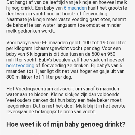
Dat hangt af van de leeftijd van je kindje en hoeveel melk
hij nog drinkt. Een baby van
6 maanden
haalt het grootste
deel van zijn vocht nog uit borst- of flesvoeding.
Naarmate je kindje meer vaste voeding gaat eten, neemt
de behoefte aan water langzaam toe omdat er minder
melk gedronken wordt.
Voor baby's van 0-6 maanden geldt: 100 tot 190 milliliter
per kilogram lichaamsgewicht vocht per dag. Voor een
baby van 5 kilogram is dit dus tussen de 500 en 950
milliliter vocht. Baby’s bepalen zelf hoe vaak en hoeveel
borstvoeding
of flesvoeding ze drinken. Bij baby’s van 6
maanden tot 1 jaar ligt dit net wat hoger en ga je uit van
800 milliliter tot 1 liter per dag.
Het Voedingscentrum adviseert om vanaf 6 maanden
water aan te bieden. Kleine slokjes zijn dan voldoende.
Veel ouders denken dat hun baby een hele beker moet
leegdrinken. Dat is niet het doel. Melk blijft in het eerste
levensjaar de belangrijkste bron van vocht.
Hoe weet ik of mijn baby genoeg drinkt?