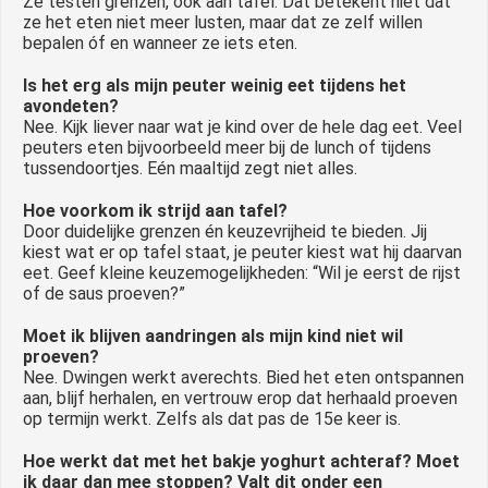
Ze testen grenzen, ook aan tafel. Dat betekent niet dat
ze het eten niet meer lusten, maar dat ze zelf willen
bepalen óf en wanneer ze iets eten.
Is het erg als mijn peuter weinig eet tijdens het
avondeten?
Nee. Kijk liever naar wat je kind over de hele dag eet. Veel
peuters eten bijvoorbeeld meer bij de lunch of tijdens
tussendoortjes. Eén maaltijd zegt niet alles.
Hoe voorkom ik strijd aan tafel?
Door duidelijke grenzen én keuzevrijheid te bieden. Jij
kiest wat er op tafel staat, je peuter kiest wat hij daarvan
eet. Geef kleine keuzemogelijkheden: “Wil je eerst de rijst
of de saus proeven?”
Moet ik blijven aandringen als mijn kind niet wil
proeven?
Nee. Dwingen werkt averechts. Bied het eten ontspannen
aan, blijf herhalen, en vertrouw erop dat herhaald proeven
op termijn werkt. Zelfs als dat pas de 15e keer is.
Hoe werkt dat met het bakje yoghurt achteraf? Moet
ik daar dan mee stoppen? Valt dit onder een