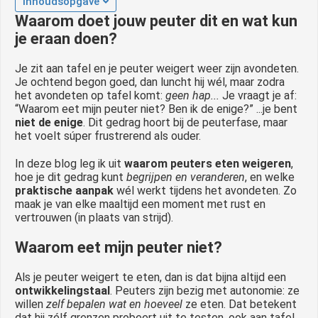
Inhoudsopgave
Waarom doet jouw peuter dit en wat kun
je eraan doen?
Je zit aan tafel en je peuter weigert weer zijn avondeten.
Je ochtend begon goed, dan luncht hij wél, maar zodra
het avondeten op tafel komt:
geen hap...
Je vraagt je af:
“Waarom eet mijn peuter niet? Ben ik de enige?” ...je bent
niet de enige
. Dit gedrag hoort bij de peuterfase, maar
het voelt súper frustrerend als ouder.
In deze blog leg ik uit
waarom peuters eten weigeren
,
hoe je dit gedrag kunt
begrijpen en veranderen
, en welke
praktische aanpak
wél werkt tijdens het avondeten. Zo
maak je van elke maaltijd een moment met rust en
vertrouwen (in plaats van strijd).
Waarom eet mijn peuter niet?
Als je peuter weigert te eten, dan is dat bijna altijd een
ontwikkelingstaal
. Peuters zijn bezig met autonomie: ze
willen
zelf bepalen wat en hoeveel
ze eten. Dat betekent
dat hij zélf grenzen probeert uit te testen, ook aan tafel.