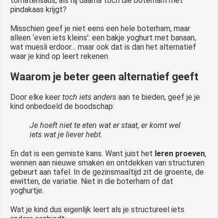
tomatensaus, als hij daarna toch die boterham met
pindakaas krijgt?
Misschien geef je niet eens een hele boterham, maar
alleen ‘even iets kleins’: een bakje yoghurt met banaan,
wat muesli erdoor… maar ook dat is dan het alternatief
waar je kind op leert rekenen.
Waarom je beter geen alternatief geeft
Door elke keer
toch iets anders
aan te bieden, geef je je
kind onbedoeld de boodschap:
Je hoeft niet te eten wat er staat, er komt wel
iets wat je liever hebt.
En dat is een gemiste kans. Want juist het
leren proeven
,
wennen aan nieuwe smaken en ontdekken van structuren
gebeurt aan tafel. In de gezinsmaaltijd zit de groente, de
eiwitten, de variatie. Niet in die boterham of dat
yoghurtje.
Wat je kind dus eigenlijk leert als je structureel iets