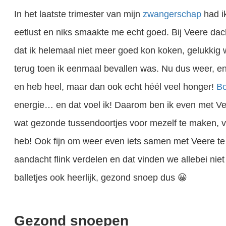
In het laatste trimester van mijn
zwangerschap
had ik
eetlust en niks smaakte me echt goed. Bij Veere da
dat ik helemaal niet meer goed kon koken, gelukkig
terug toen ik eenmaal bevallen was. Nu dus weer, en 
en heb heel, maar dan ook echt héél veel honger!
Bo
Zwanger Nu je zwanger bent is voeding extra belangrijk geworden. Je voed niet alleen je eigen lichaam, maar ook dat van je baby. Je baby maakt een enorme ontwikkeling door in je buik. Fijn als je baby daar ook de..
energie… en dat voel ik! Daarom ben ik even met V
wat gezonde tussendoortjes voor mezelf te maken, v
Gezonde voeding en borstvoeding Borstvoeding is de gezondste voeding die je je baby in de eer
heb! Ook fijn om weer even iets samen met Veere te
aandacht flink verdelen en dat vinden we allebei ni
balletjes ook heerlijk, gezond snoep dus 😀
Gezond snoepen