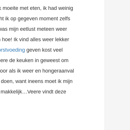
 moeite met eten, ik had weinig
cht ik op gegeven moment zelfs
 was mijn eetlust meteen weer
hoe! Ik vind alles weer lekker
rstvoeding
geven kost veel
eere de keuken in geweest om
oor als ik weer en hongeraanval
ste fase van zijn leven kan geven. Reactie op wat jij hebt gegeten Let op of er dingen zijn waar je baby last van..
 doen, want ineens moet ik mijn
et makkelijk…Veere vindt deze