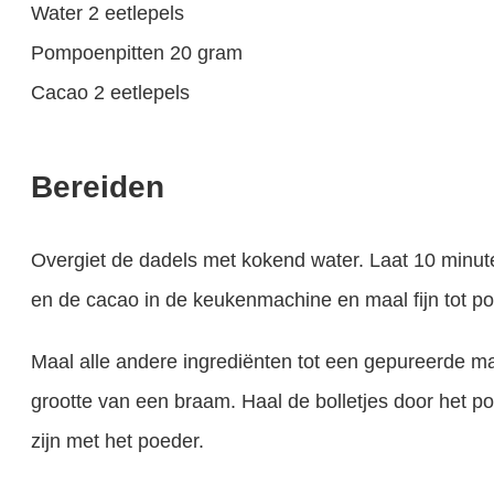
Water 2 eetlepels
Pompoenpitten 20 gram
Cacao 2 eetlepels
ten zijn onmisbaar voor de groei en ontwikkeling van je baby . Toch laat..
Bereiden
Overgiet de dadels met kokend water. Laat 10 minu
en de cacao in de keukenmachine en maal fijn tot po
Maal alle andere ingrediënten tot een gepureerde mas
grootte van een braam. Haal de bolletjes door het 
zijn met het poeder.