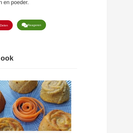
en en poeder.
Reageren
Delen
 ook