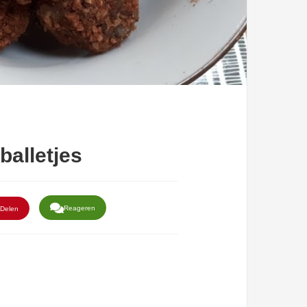
balletjes
Reageren
Delen