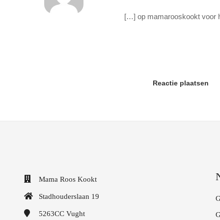
[…] op mamarooskookt voor h
Reactie plaatsen
Mama Roos Kookt
Stadhouderslaan 19
G
5263CC
Vught
G