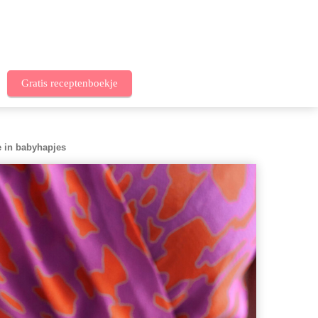
Gratis receptenboekje
ie in babyhapjes