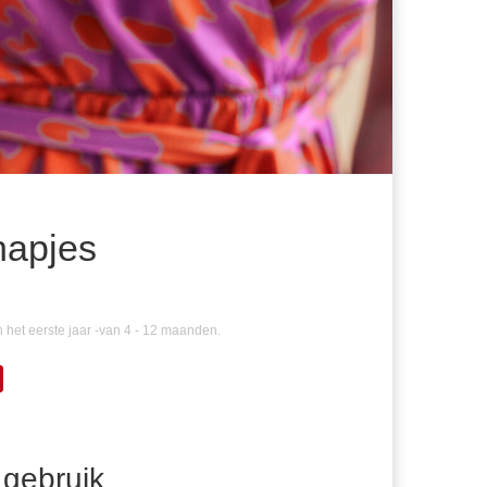
yhapjes
 het eerste jaar -van 4 - 12 maanden.
 gebruik