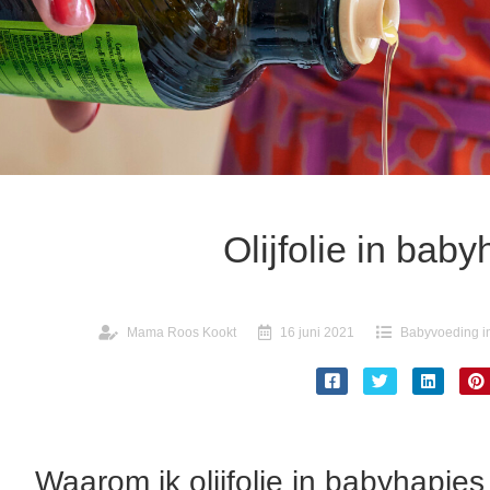
Olijfolie in bab
Mama Roos Kookt
16 juni 2021
Babyvoeding in
Waarom ik olijfolie in babyhapjes