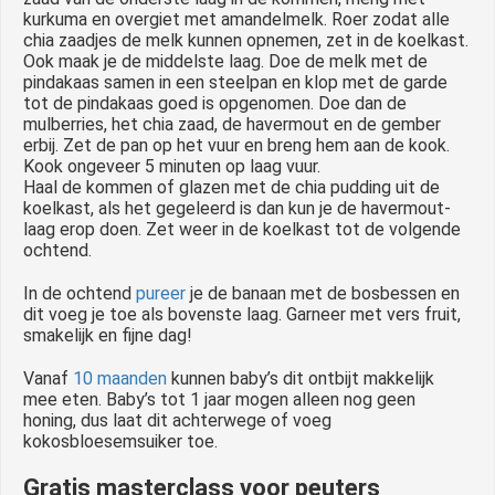
kurkuma en overgiet met amandelmelk. Roer zodat alle
chia zaadjes de melk kunnen opnemen, zet in de koelkast.
Ook maak je de middelste laag. Doe de melk met de
pindakaas samen in een steelpan en klop met de garde
tot de pindakaas goed is opgenomen. Doe dan de
mulberries, het chia zaad, de havermout en de gember
erbij. Zet de pan op het vuur en breng hem aan de kook.
Kook ongeveer 5 minuten op laag vuur.
Haal de kommen of glazen met de chia pudding uit de
koelkast, als het gegeleerd is dan kun je de havermout-
laag erop doen. Zet weer in de koelkast tot de volgende
ochtend.
In de ochtend
pureer
je de banaan met de bosbessen en
dit voeg je toe als bovenste laag. Garneer met vers fruit,
smakelijk en fijne dag!
Vanaf
10 maanden
kunnen baby’s dit ontbijt makkelijk
mee eten. Baby’s tot 1 jaar mogen alleen nog geen
honing, dus laat dit achterwege of voeg
kokosbloesemsuiker toe.
Gratis masterclass voor peuters