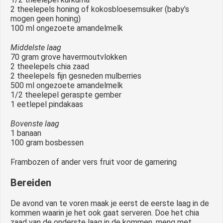
2 theelepels honing of kokosbloesemsuiker (baby’s
mogen geen honing)
100 ml ongezoete amandelmelk
Middelste laag
70 gram grove havermoutvlokken
2 theelepels chia zaad
2 theelepels fijn gesneden mulberries
500 ml ongezoete amandelmelk
1/2 theelepel geraspte gember
1 eetlepel pindakaas
Bovenste laag
1 banaan
100 gram bosbessen
Frambozen of ander vers fruit voor de garnering
Bereiden
De avond van te voren maak je eerst de eerste laag in de
kommen waarin je het ook gaat serveren. Doe het chia
zaad van de onderste laag in de kommen, meng met