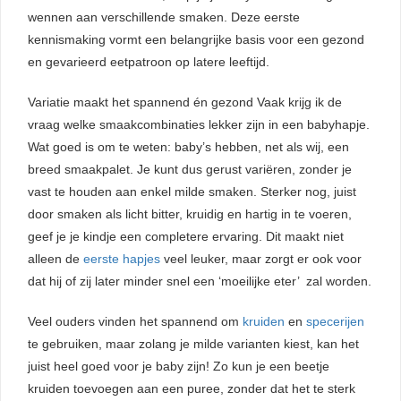
wennen aan verschillende smaken. Deze eerste
kennismaking vormt een belangrijke basis voor een gezond
en gevarieerd eetpatroon op latere leeftijd.
Variatie maakt het spannend én gezond Vaak krijg ik de
vraag welke smaakcombinaties lekker zijn in een babyhapje.
Wat goed is om te weten: baby’s hebben, net als wij, een
breed smaakpalet. Je kunt dus gerust variëren, zonder je
vast te houden aan enkel milde smaken. Sterker nog, juist
door smaken als licht bitter, kruidig en hartig in te voeren,
geef je je kindje een completere ervaring. Dit maakt niet
alleen de
eerste hapjes
veel leuker, maar zorgt er ook voor
dat hij of zij later minder snel een ‘moeilijke eter’ zal worden.
Veel ouders vinden het spannend om
kruiden
en
specerijen
te gebruiken, maar zolang je milde varianten kiest, kan het
juist heel goed voor je baby zijn! Zo kun je een beetje
kruiden toevoegen aan een puree, zonder dat het te sterk