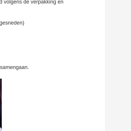
eid volgens de verpakking en
n gesneden)
ed samengaan.