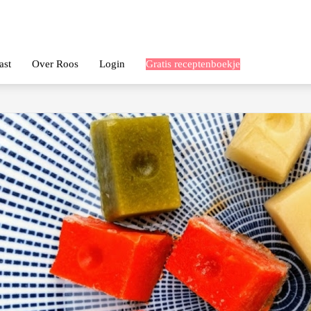
ast
Over Roos
Login
Gratis receptenboekje