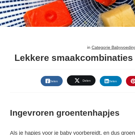
in
Categorie Babyvoedin
Lekkere smaakcombinaties
Delen
Delen
Delen
Ingevroren groentenhapjes
Als je hapjes voor je baby voorbereidt, en dus groen