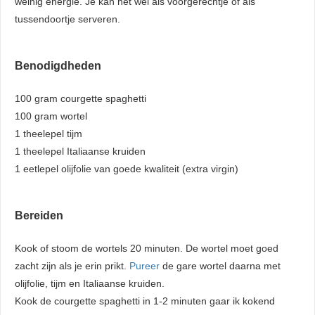
weinig energie. Je kan het wel als voorgerechtje of als
tussendoortje serveren.
Benodigdheden
100 gram courgette spaghetti
100 gram wortel
1 theelepel tijm
1 theelepel
Italiaanse
kruiden
1 eetlepel olijfolie van goede kwaliteit (extra virgin)
Bereiden
Kook of stoom de wortels 20 minuten. De wortel moet goed
zacht zijn als je erin prikt.
Pureer
de gare wortel daarna met
olijfolie, tijm en Italiaanse kruiden.
Kook de courgette spaghetti in 1-2 minuten gaar ik kokend