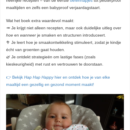
heerlijke recepten – van de eerste
oefenhapjes
tot peuterproof
maaltijden en zelfs een babyproof verjaardagstaart.
Wat het boek extra waardevol maakt:
🥕 Je krijgt niet alleen recepten, maar ook duidelijke uitleg over
hoe
en
wanneer
je smaken en structuren introduceert.
🥦 Je leert hoe je smaakontwikkeling stimuleert, zodat je kindje
écht van groenten gaat houden.
🌿 Je ontdekt strategieën om lastige fases (zoals
kieskeurigheid) met rust en vertrouwen te doorstaan.
👉 Bekijk
Hap Hap Happy
hier en ontdek hoe je van elke
maaltijd een gezellig en gezond moment maakt!